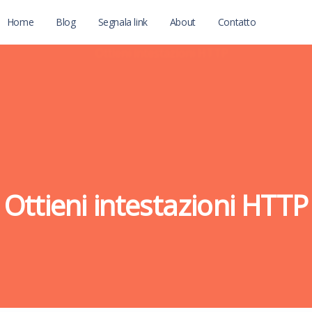
Home
Blog
Segnala link
About
Contatto
Ottieni intestazioni HTTP